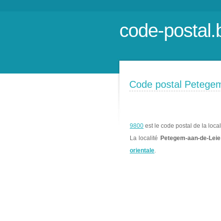
code-postal.
Code postal Petege
9800
est le code postal de la loca
La localité
Petegem-aan-de-Leie
orientale
.