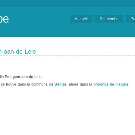
be
Accueil
Recherche
Pu
m-aan-de-Leie
lité
Petegem-aan-de-Leie
.
se trouve dans la commune de
Deinze
, située dans la
province de Flandre