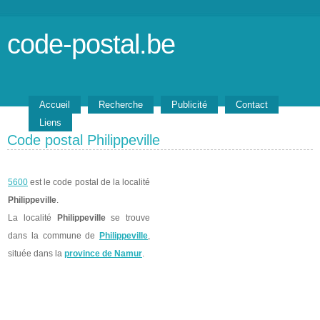
code-postal.be
Accueil
Recherche
Publicité
Contact
Liens
Code postal Philippeville
5600
est le code postal de la localité
Philippeville
.
La localité
Philippeville
se trouve
dans la commune de
Philippeville
,
située dans la
province de Namur
.