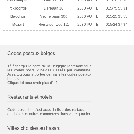
Het kookpunt
Lierbaan 11
2580 PUTTE
015/76.70.98
't kroontje
Lierbaan 20
2580 PUTTE
015/75.55.31
Bacchus
Mechelbaan 306
2580 PUTTE
015/25.35.53
Mozart
Heiststeenweg 111
2580 PUTTE
015/24.37.34
Codes postaux belges
Télécharger la carte de la Belgique reprenant tous
les codes postaux belges classés par commune.
Ayez toujours à portée de main les codes postaux
belges.
Cliquer ici pour avoir plus d'infos.
Restaurants et hôtels
Code-postal.be, c'est aussi la liste des restaurants,
des hôtels et autres commerces dans votre quartier.
Villes choisies au hasard