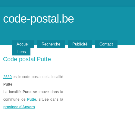
code-postal.be
Accueil
Recherche
Publicité
Contact
Liens
Code postal Putte
2580
est le code postal de la localité
Putte
.
La localité
Putte
se trouve dans la
commune de
Putte
, située dans la
province d'Anvers
.