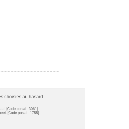
es choisies au hasard
daal
[Code postal : 3061]
beek
[Code postal : 1755]