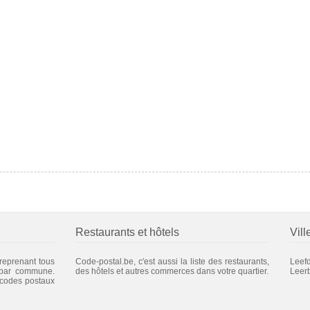
Restaurants et hôtels
Vill
 reprenant tous
Code-postal.be, c'est aussi la liste des restaurants,
Leef
 par commune.
des hôtels et autres commerces dans votre quartier.
Leer
 codes postaux