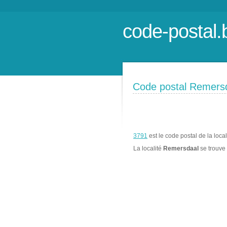
code-postal.
Code postal Remers
3791
est le code postal de la loca
La localité
Remersdaal
se trouve