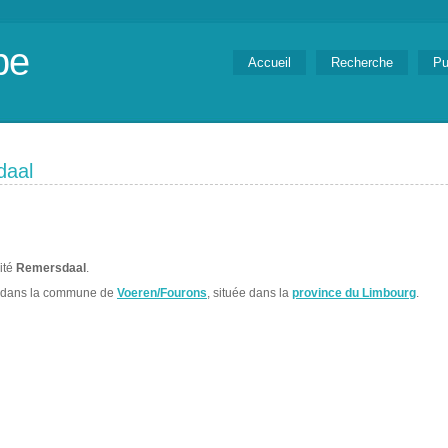
be
Accueil
Recherche
Pu
daal
lité
Remersdaal
.
 dans la commune de
Voeren/Fourons
, située dans la
province du Limbourg
.