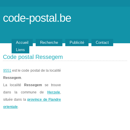
code-postal.be
Accueil
Recherche
Publicité
Contact
Liens
Code postal Ressegem
9551
est le code postal de la localité
Ressegem
.
La localité
Ressegem
se trouve
dans la commune de
Herzele
,
située dans la
province de Flandre
orientale
.