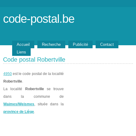
code-postal.be
Accueil
Recherche
Publicité
Contact
Liens
Code postal Robertville
4950
est le code postal de la localité
Robertville
.
La localité
Robertville
se trouve
dans la commune de
Waimes/Weismes
, située dans la
province de Liège
.