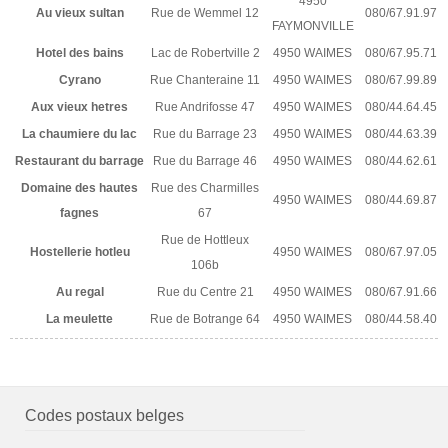
4950
Au vieux sultan
Rue de Wemmel 12
080/67.91.97
FAYMONVILLE
Hotel des bains
Lac de Robertville 2
4950 WAIMES
080/67.95.71
Cyrano
Rue Chanteraine 11
4950 WAIMES
080/67.99.89
Aux vieux hetres
Rue Andrifosse 47
4950 WAIMES
080/44.64.45
La chaumiere du lac
Rue du Barrage 23
4950 WAIMES
080/44.63.39
Restaurant du barrage
Rue du Barrage 46
4950 WAIMES
080/44.62.61
Domaine des hautes
Rue des Charmilles
4950 WAIMES
080/44.69.87
fagnes
67
Rue de Hottleux
Hostellerie hotleu
4950 WAIMES
080/67.97.05
106b
Au regal
Rue du Centre 21
4950 WAIMES
080/67.91.66
La meulette
Rue de Botrange 64
4950 WAIMES
080/44.58.40
Codes postaux belges