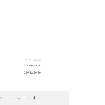
L
051/31.54.14
L
051/32.07.01
056/32.56.46
es choisies au hasard