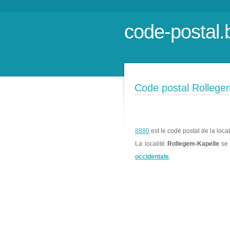
code-postal.
Code postal Rollege
8880
est le code postal de la loca
La localité
Rollegem-Kapelle
se 
occidentale
.