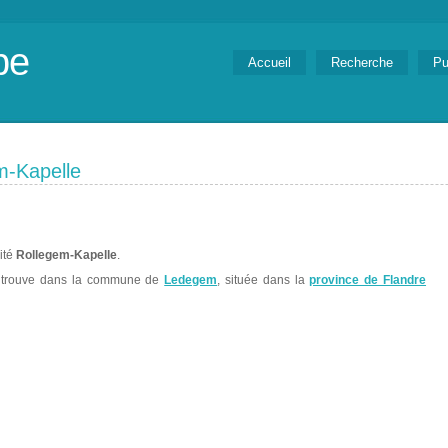
be
Accueil
Recherche
Pu
m-Kapelle
lité
Rollegem-Kapelle
.
trouve dans la commune de
Ledegem
, située dans la
province de Flandre