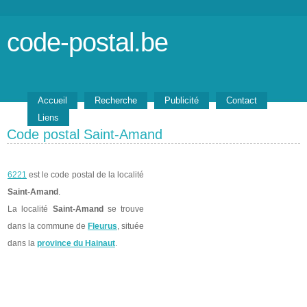
code-postal.be
Accueil
Recherche
Publicité
Contact
Liens
Code postal Saint-Amand
6221
est le code postal de la localité
Saint-Amand
.
La localité
Saint-Amand
se trouve
dans la commune de
Fleurus
, située
dans la
province du Hainaut
.