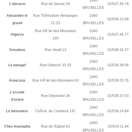
1060
L'abruzzo
Rue de Savoie 34
02/537.95.78
BRUXELLES
Alexandre le
Rue ThÃ©odore Verhaegen
1060
02/538.15.86
grand
21-23
BRUXELLES
Rue HÃ´tel des Monnaies
1060
Algarve
02/537.46.77
190
BRUXELLES
1060
Amadeus
Rue Veydt 13
02/538.34.27
BRUXELLES
1060
Le patagaf
Rue Diderich 33-35
02/539.39.06
BRUXELLES
1060
Araucana
Rue HÃ´tel des Monnaies 63
02/539.25.76
BRUXELLES
L'arcade
1060
Rue Dejoncker 26
02/539.37.63
d'orient
BRUXELLES
1060
Le belvedere
ChÃ©e. de Charleroi 197
02/539.24.84
BRUXELLES
1060
Chez mustapha
Rue de l'Eglise 81
02/534.11.94
BRUXELLES