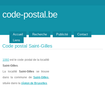
code-postal.be
Accueil
Recherche
Publicité
Contact
Liens
Code postal Saint-Gilles
1060
est le code postal de la localité
Saint-Gilles
.
La localité
Saint-Gilles
se trouve
dans la commune de
Saint-Gilles
,
située dans la
région de Bruxelles
.