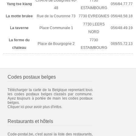
ChÃ©e de Dottignies 46-
7730
Yang tse kiang
056/84.77.77
48
ESTAIMBOURG
La motte brulee
Rue de la Couronne 73
7730 EVREGNIES
056/48.58.18
7730 LEERS
La taverne
Place Communale 1
056/48.49.19
NORD
La ferme du
7730
Place de Bourgogne 2
069/55.72.13
chateau
ESTAIMBOURG
Codes postaux belges
Télécharger la carte de la Belgique reprenant tous
les codes postaux belges classés par commune.
Ayez toujours à portée de main les codes postaux
belges.
Cliquer ici pour avoir plus d'infos.
Restaurants et hôtels
Code-postal.be, c'est aussi la liste des restaurants,