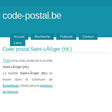
code-postal.be
Accueil
Recherche
Publicité
Contact
Liens
Code postal Saint-LÃ©ger (Ht.)
7730
est le code postal de la localité
Saint-LÃ©ger (Ht.)
.
La localité
Saint-LÃ©ger (Ht.)
se
trouve dans la commune de
Estaimpuis
, située dans la
province
du Hainaut
.