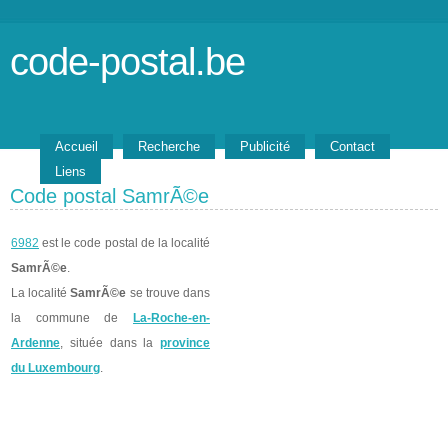
code-postal.be
Accueil
Recherche
Publicité
Contact
Liens
Code postal SamrÃ©e
6982
est le code postal de la localité
SamrÃ©e
.
La localité
SamrÃ©e
se trouve dans
la commune de
La-Roche-en-
Ardenne
, située dans la
province
du Luxembourg
.