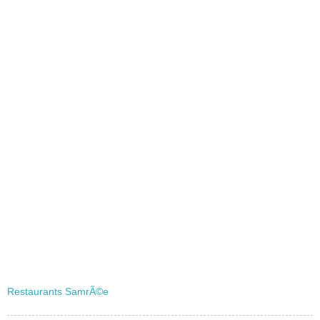
Restaurants SamrÃ©e