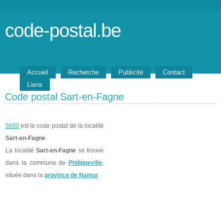
code-postal.be
Accueil
Recherche
Publicité
Contact
Liens
Code postal Sart-en-Fagne
5600
est le code postal de la localité
Sart-en-Fagne
.
La localité
Sart-en-Fagne
se trouve
dans la commune de
Philippeville
,
située dans la
province de Namur
.