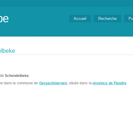
be
Accueil
Recherche
Pu
elbeke
lité
Schendelbeke
.
ve dans la commune de
Geraardsbergen
, située dans la
province de Flandre