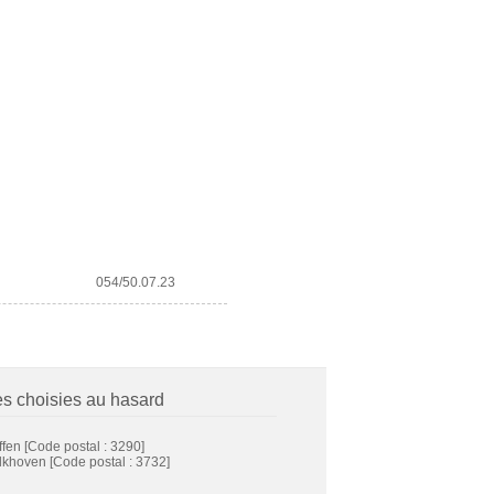
054/50.07.23
es choisies au hasard
ffen
[Code postal : 3290]
lkhoven
[Code postal : 3732]