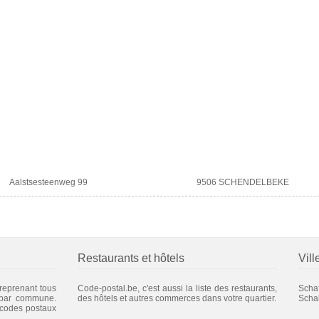
Aalstsesteenweg 99
9506 SCHENDELBEKE
Restaurants et hôtels
Vill
 reprenant tous
Code-postal.be, c'est aussi la liste des restaurants,
Scha
 par commune.
des hôtels et autres commerces dans votre quartier.
Scha
 codes postaux