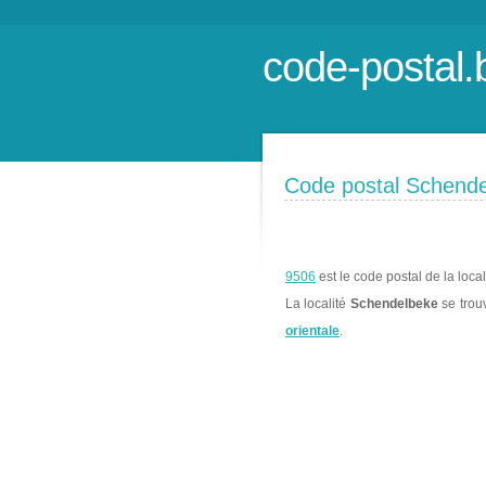
code-postal.
Code postal Schend
9506
est le code postal de la loca
La localité
Schendelbeke
se trou
orientale
.