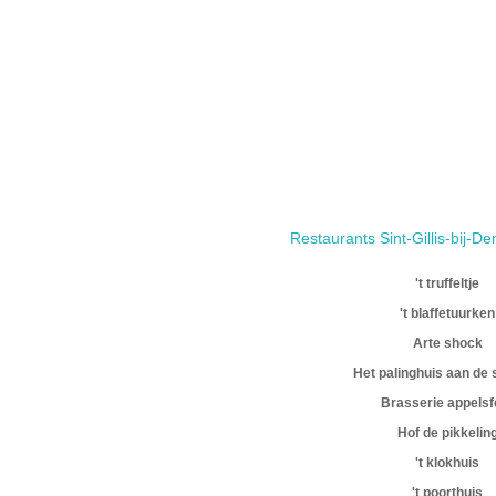
Restaurants Sint-Gillis-bij-
't truffeltje
't blaffetuurken
Arte shock
Het palinghuis aan de 
Brasserie appelsf
Hof de pikkelin
't klokhuis
't poorthuis