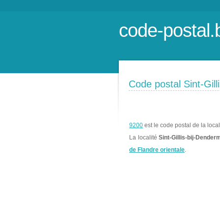
code-postal.
Code postal Sint-Gil
9200
est le code postal de la loca
La localité
Sint-Gillis-bij-Dende
de Flandre orientale
.