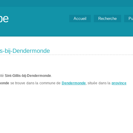
be
Accueil
Recherche
Pu
lis-bij-Dendermonde
lité
Sint-Gillis-bij-Dendermonde
.
rmonde
se trouve dans la commune de
Dendermonde
, située dans la
province