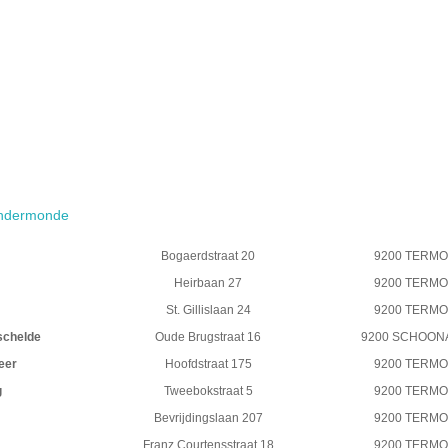
Dendermonde
Bogaerdstraat 20
9200 TERM
Heirbaan 27
9200 TERM
St. Gillislaan 24
9200 TERM
schelde
Oude Brugstraat 16
9200 SCHOON
eer
Hoofdstraat 175
9200 TERM
g
Tweebokstraat 5
9200 TERM
Bevrijdingslaan 207
9200 TERM
Franz Courtensstraat 18
9200 TERM