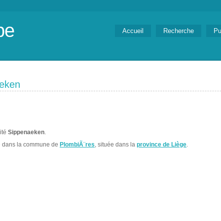
be
Accueil
Recherche
Pu
aeken
lité
Sippenaeken
.
e dans la commune de
PlombiÃ¨res
, située dans la
province de Liège
.