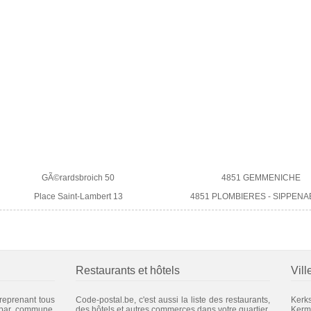
GÃ©rardsbroich 50
4851 GEMMENICHE
Place Saint-Lambert 13
4851 PLOMBIERES - SIPPEN
Restaurants et hôtels
Vill
 reprenant tous
Code-postal.be, c'est aussi la liste des restaurants,
Kerk
 par commune.
des hôtels et autres commerces dans votre quartier.
Kerm