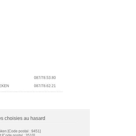
087/78.53.80
AEKEN
087/78.62.21
es choisies au hasard
sken
[Code postal : 9451]
t
[Code postal : 3510]