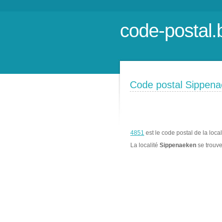
code-postal.
Code postal Sippen
4851
est le code postal de la loca
La localité
Sippenaeken
se trouv