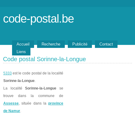
code-postal.be
Accueil
Recherche
Publicité
Contact
Liens
Code postal Sorinne-la-Longue
5333
est le code postal de la localité
Sorinne-la-Longue
.
La localité
Sorinne-la-Longue
se
trouve dans la commune de
Assesse
, située dans la
province
de Namur
.