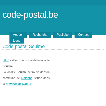
code-postal.be
Accueil
Recherche
Publicité
Contact
Liens
Code postal Soulme
5680
est le code postal de la localité
Soulme
.
La localité
Soulme
se trouve dans la
commune de
Doische
, située dans
la
province de Namur
.