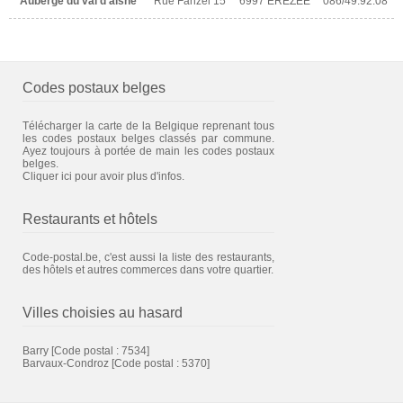
Auberge du val d'aisne
Rue Fanzel 15
6997 EREZEE
086/49.92.08
Codes postaux belges
Télécharger la carte de la Belgique reprenant tous
les codes postaux belges classés par commune.
Ayez toujours à portée de main les codes postaux
belges.
Cliquer ici pour avoir plus d'infos.
Restaurants et hôtels
Code-postal.be, c'est aussi la liste des restaurants,
des hôtels et autres commerces dans votre quartier.
Villes choisies au hasard
Barry
[Code postal : 7534]
Barvaux-Condroz
[Code postal : 5370]