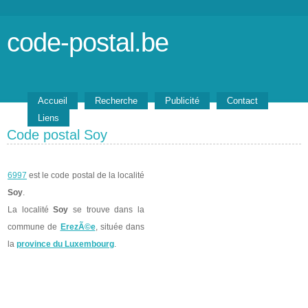
code-postal.be
Accueil
Recherche
Publicité
Contact
Liens
Code postal Soy
6997
est le code postal de la localité
Soy
.
La localité
Soy
se trouve dans la
commune de
ErezÃ©e
, située dans
la
province du Luxembourg
.