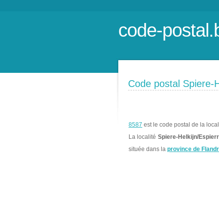
code-postal.
Code postal Spiere-H
8587
est le code postal de la loca
La localité
Spiere-Helkijn/Espier
située dans la
province de Flandr