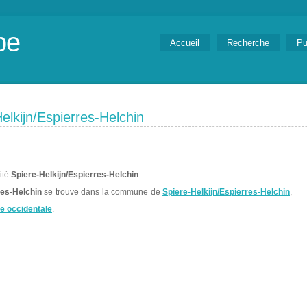
be
Accueil
Recherche
Pu
elkijn/Espierres-Helchin
lité
Spiere-Helkijn/Espierres-Helchin
.
res-Helchin
se trouve dans la commune de
Spiere-Helkijn/Espierres-Helchin
,
e occidentale
.