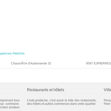
spierres-Helchin
ChaussÃ©e d'Audenaerde 32
8587 ESPIERRES
Restaurants et hôtels
Vill
 reprenant tous
Code-postal.be, c'est aussi la liste des restaurants,
Pecq
 par commune.
des hôtels et autres commerces dans votre quartier.
Peer
 codes postaux