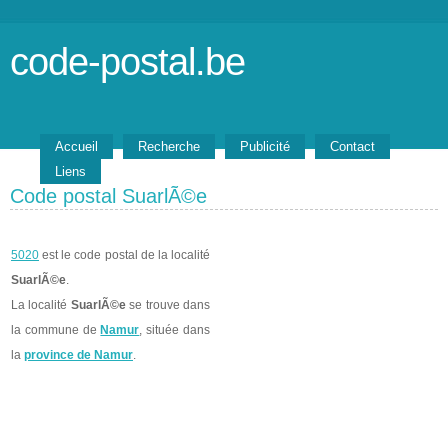
code-postal.be
Accueil
Recherche
Publicité
Contact
Liens
Code postal SuarlÃ©e
5020
est le code postal de la localité
SuarlÃ©e
.
La localité
SuarlÃ©e
se trouve dans
la commune de
Namur
, située dans
la
province de Namur
.