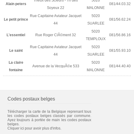
Trieux des Scieurs - Tri des
5020
Alain peters
081/44.03.32
Soyeux 22
MALONNE
Rue Capitaine Aviateur Jacquet
5020
Le petit prince
081/56.62.24
44
SUARLEE
5020
L'essentiel
Rue Roger ClÃ©ment 32
081/56.86.16
TEMPLOUX
Rue Capitaine Aviateur Jacquet
5020
Le saint
081/55.93.10
44
SUARLEE
La claire
5020
Avenue de la VecquÃ©e 533
081/44.40.40
fontaine
MALONNE
Codes postaux belges
Télécharger la carte de la Belgique reprenant tous
les codes postaux belges classés par commune.
Ayez toujours à portée de main les codes postaux
belges.
Cliquer ici pour avoir plus d'infos.