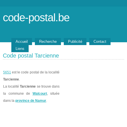
code-postal.be
Accueil
Recherche
Publicité
Contact
Liens
Code postal Tarcienne
5651
est le code postal de la localité
Tarcienne
.
La localité
Tarcienne
se trouve dans
la commune de
Walcourt
, située
dans la
province de Namur
.