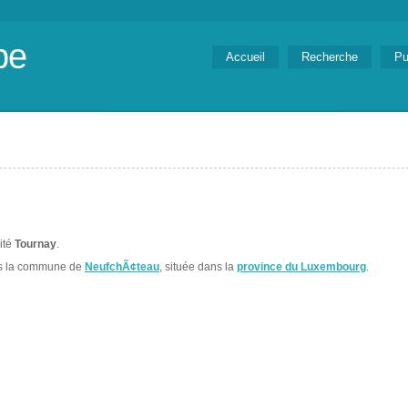
be
Accueil
Recherche
Pu
lité
Tournay
.
ns la commune de
NeufchÃ¢teau
, située dans la
province du Luxembourg
.