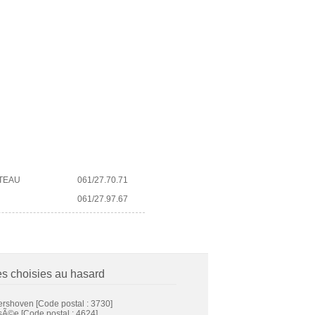
TEAU
061/27.70.71
U
061/27.97.67
es choisies au hasard
rshoven
[Code postal : 3730]
sÃ©e
[Code postal : 4624]