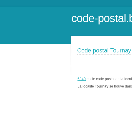
code-postal.
Code postal Tournay
6840
est le code postal de la loca
La localité
Tournay
se trouve da