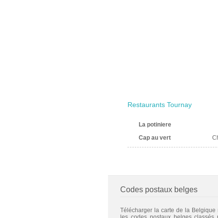
Restaurants Tournay
La potiniere
Cap au vert
C
Codes postaux belges
Télécharger la carte de la Belgique
les codes postaux belges classés