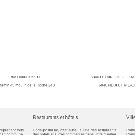
rue Haut-Faing 11
6840 OFFAING-NEUFCHA
hemin du moulin de la Roche 24B
6840 NEUFCHATEA
Restaurants et hôtels
Vill
 reprenant tous
Code-postal.be, c'est aussi la liste des restaurants,
Rome
 par commune.
des hôtels et autres commerces dans votre quartier.
Rom