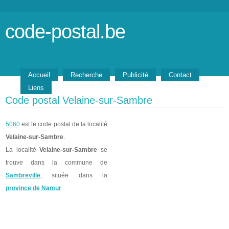
code-postal.be
Accueil
Recherche
Publicité
Contact
Liens
Code postal Velaine-sur-Sambre
5060
est le code postal de la localité
Velaine-sur-Sambre
.
La localité
Velaine-sur-Sambre
se
trouve dans la commune de
Sambreville
, située dans la
province de Namur
.