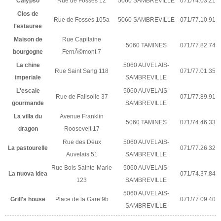
Calypso
Rue de Fosses 12
5060 SAMBREVILLE
071/74.03.21
Clos de
Rue de Fosses 105a
5060 SAMBREVILLE
071/77.10.91
l'estauree
Maison de
Rue Capitaine
5060 TAMINES
071/77.82.74
bourgogne
FernÃ©mont 7
La chine
5060 AUVELAIS-
Rue Saint Sang 118
071/77.01.35
imperiale
SAMBREVILLE
L'escale
5060 AUVELAIS-
Rue de Falisolle 37
071/77.89.91
gourmande
SAMBREVILLE
La villa du
Avenue Franklin
5060 TAMINES
071/74.46.33
dragon
Roosevelt 17
Rue des Deux
5060 AUVELAIS-
La pastourelle
071/77.26.32
Auvelais 51
SAMBREVILLE
Rue Bois Sainte-Marie
5060 AUVELAIS-
La nuova idea
071/74.37.84
123
SAMBREVILLE
5060 AUVELAIS-
Grill's house
Place de la Gare 9b
071/77.09.40
SAMBREVILLE