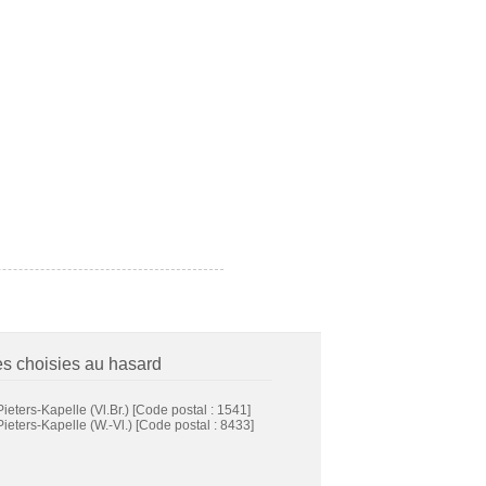
es choisies au hasard
Pieters-Kapelle (Vl.Br.)
[Code postal : 1541]
Pieters-Kapelle (W.-Vl.)
[Code postal : 8433]