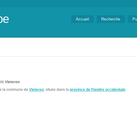
be
Accueil
Recherche
Pu
lité
Vleteren
.
ns la commune de
Vleteren
, située dans la
province de Flandre occidentale
.