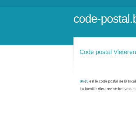
code-postal.
Code postal Vleteren
8640
est le code postal de la loca
La localité
Vleteren
se trouve da