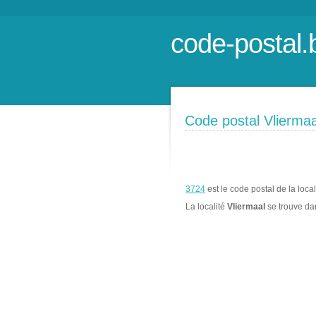
code-postal.
Code postal Vliermaa
3724
est le code postal de la loca
La localité
Vliermaal
se trouve d