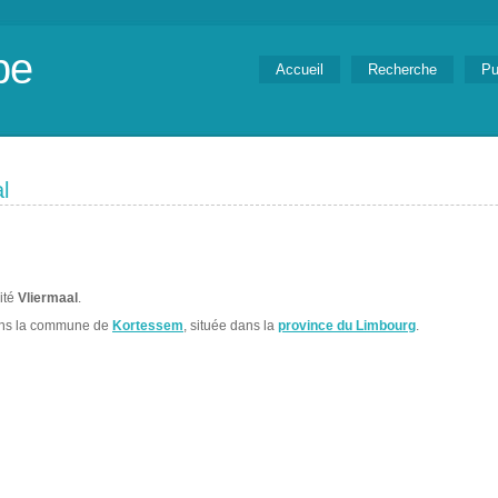
be
Accueil
Recherche
Pu
l
lité
Vliermaal
.
ans la commune de
Kortessem
, située dans la
province du Limbourg
.