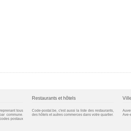
Restaurants et hôtels
Vill
 reprenant tous
Code-postal.be, c'est aussi la liste des restaurants,
Auve
 par commune.
des hôtels et autres commerces dans votre quartier.
Ave-e
 codes postaux