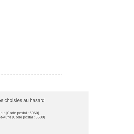
es choisies au hasard
lais
[Code postal : 5060]
t-Auffe
[Code postal : 5580]