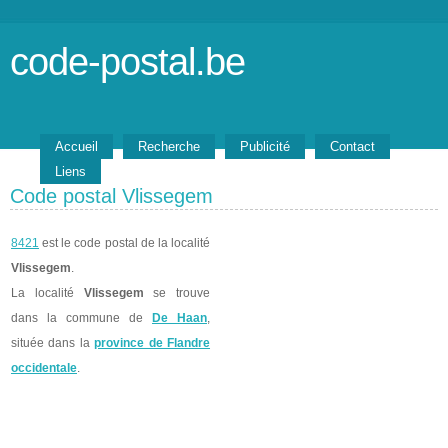
code-postal.be
Accueil
Recherche
Publicité
Contact
Liens
Code postal Vlissegem
8421
est le code postal de la localité
Vlissegem
.
La localité
Vlissegem
se trouve
dans la commune de
De Haan
,
située dans la
province de Flandre
occidentale
.