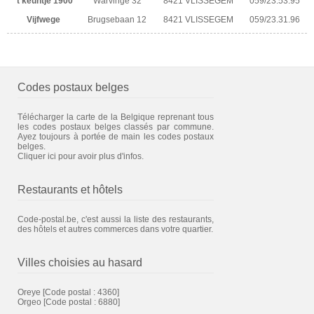
't keuntje 1900
Warvinge 32
8421 VLISSEGEM
059/23.53.95
Vijfwege
Brugsebaan 12
8421 VLISSEGEM
059/23.31.96
Codes postaux belges
Télécharger la carte de la Belgique reprenant tous
les codes postaux belges classés par commune.
Ayez toujours à portée de main les codes postaux
belges.
Cliquer ici pour avoir plus d'infos.
Restaurants et hôtels
Code-postal.be, c'est aussi la liste des restaurants,
des hôtels et autres commerces dans votre quartier.
Villes choisies au hasard
Oreye
[Code postal : 4360]
Orgeo
[Code postal : 6880]