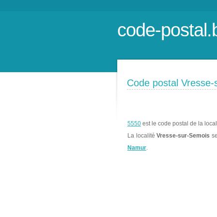
code-postal.
Code postal Vresse-
5550
est le code postal de la loca
La localité
Vresse-sur-Semois
se
Namur
.