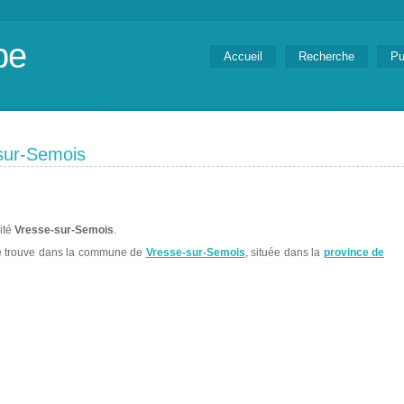
be
Accueil
Recherche
Pu
sur-Semois
lité
Vresse-sur-Semois
.
 trouve dans la commune de
Vresse-sur-Semois
, située dans la
province de