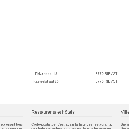
Tikkelsteeg 13
3770 RIEMST
Kasteelstraat 26
3770 RIEMST
Restaurants et hôtels
Vill
 reprenant tous
Code-postal.be, c'est aussi la liste des restaurants,
Bier
 par commune.
des hôtels et autres commerces dans votre quartier.
Bier