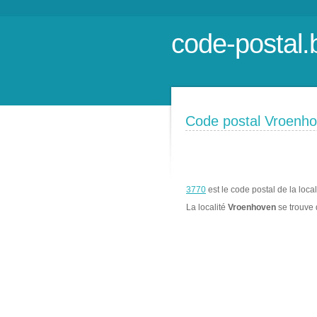
code-postal.
Code postal Vroenh
3770
est le code postal de la loca
La localité
Vroenhoven
se trouve