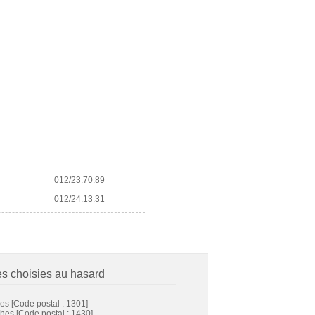
012/23.70.89
012/24.13.31
es choisies au hasard
ges
[Code postal : 1301]
ghes
[Code postal : 1430]