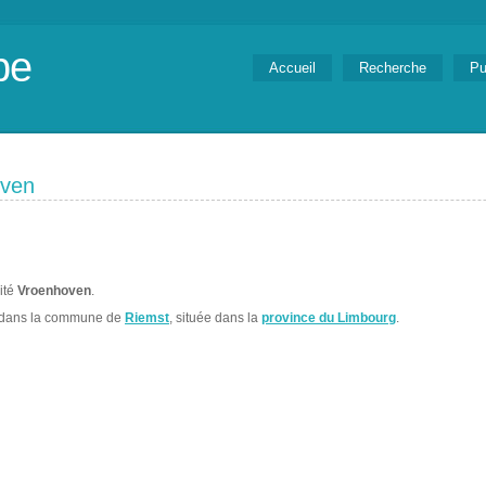
be
Accueil
Recherche
Pu
oven
lité
Vroenhoven
.
 dans la commune de
Riemst
, située dans la
province du Limbourg
.