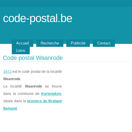
code-postal.be
Accueil
Recherche
Publicité
Contact
Liens
Code postal Waanrode
3473
est le code postal de la localité
Waanrode
.
La localité
Waanrode
se trouve
dans la commune de
Kortenaken
,
située dans la
province du Brabant
flamand
.