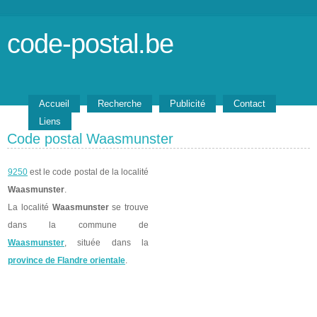
code-postal.be
Accueil
Recherche
Publicité
Contact
Liens
Code postal Waasmunster
9250
est le code postal de la localité
Waasmunster
.
La localité
Waasmunster
se trouve
dans la commune de
Waasmunster
, située dans la
province de Flandre orientale
.