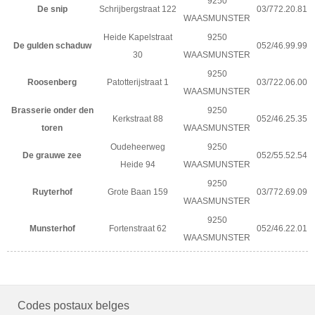
9250
De snip
Schrijbergstraat 122
03/772.20.81
WAASMUNSTER
Heide Kapelstraat
9250
De gulden schaduw
052/46.99.99
30
WAASMUNSTER
9250
Roosenberg
Patotterijstraat 1
03/722.06.00
WAASMUNSTER
Brasserie onder den
9250
Kerkstraat 88
052/46.25.35
toren
WAASMUNSTER
Oudeheerweg
9250
De grauwe zee
052/55.52.54
Heide 94
WAASMUNSTER
9250
Ruyterhof
Grote Baan 159
03/772.69.09
WAASMUNSTER
9250
Munsterhof
Fortenstraat 62
052/46.22.01
WAASMUNSTER
Codes postaux belges