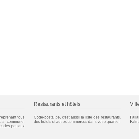
Restaurants et hôtels
Vill
 reprenant tous
Code-postal.be, c'est aussi la liste des restaurants,
Falla
 par commune.
des hôtels et autres commerces dans votre quartier.
Falm
 codes postaux