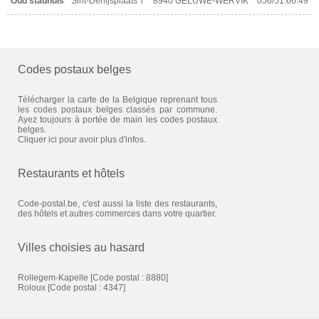
Oud stadhuis
Sint-Denijsplaats 7
8940 GELUWE-WERVIK
056/51.66.49
Codes postaux belges
Télécharger la carte de la Belgique reprenant tous
les codes postaux belges classés par commune.
Ayez toujours à portée de main les codes postaux
belges.
Cliquer ici pour avoir plus d'infos.
Restaurants et hôtels
Code-postal.be, c'est aussi la liste des restaurants,
des hôtels et autres commerces dans votre quartier.
Villes choisies au hasard
Rollegem-Kapelle
[Code postal : 8880]
Roloux
[Code postal : 4347]