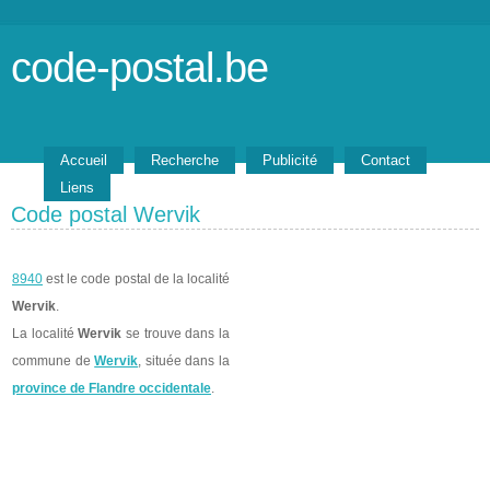
code-postal.be
Accueil
Recherche
Publicité
Contact
Liens
Code postal Wervik
8940
est le code postal de la localité
Wervik
.
La localité
Wervik
se trouve dans la
commune de
Wervik
, située dans la
province de Flandre occidentale
.