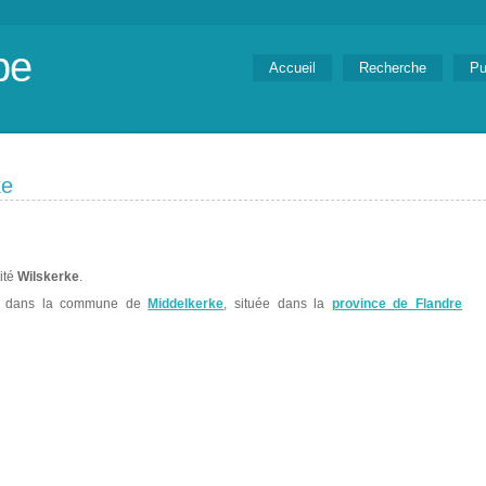
be
Accueil
Recherche
Pu
ke
lité
Wilskerke
.
e dans la commune de
Middelkerke
, située dans la
province de Flandre