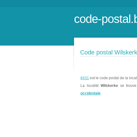
code-postal.
Code postal Wilsker
8431
est le code postal de la loca
La localité
Wilskerke
se trouv
occidentale
.