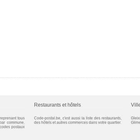
Restaurants et hôtels
Vill
 reprenant tous
Code-postal.be, c'est aussi la liste des restaurants,
Glei
 par commune.
des hôtels et autres commerces dans votre quartier.
Glim
 codes postaux