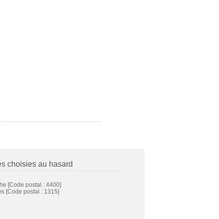
es choisies au hasard
xhe
[Code postal : 4400]
es
[Code postal : 1315]