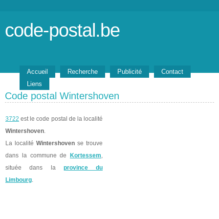
code-postal.be
Accueil
Recherche
Publicité
Contact
Liens
Code postal Wintershoven
3722
est le code postal de la localité
Wintershoven
.
La localité
Wintershoven
se trouve
dans la commune de
Kortessem
,
située dans la
province du
Limbourg
.