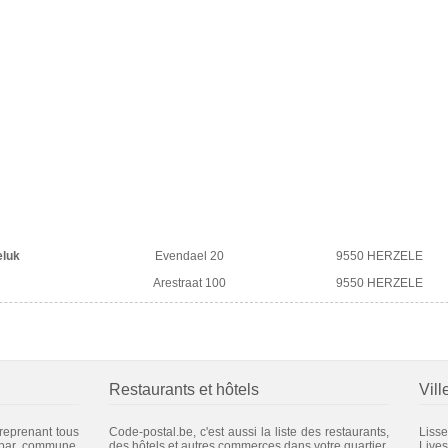
eluk
Evendael 20
9550 HERZELE
Arestraat 100
9550 HERZELE
Restaurants et hôtels
Vill
 reprenant tous
Code-postal.be, c'est aussi la liste des restaurants,
Liss
 par commune.
des hôtels et autres commerces dans votre quartier.
Live