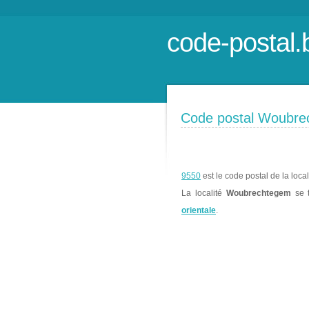
code-postal.
Code postal Woubr
9550
est le code postal de la loca
La localité
Woubrechtegem
se 
orientale
.