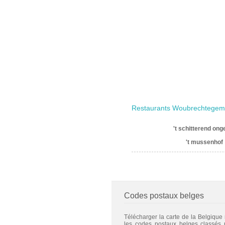
Restaurants Woubrechtegem
't schitterend ong
't mussenhof
Codes postaux belges
Télécharger la carte de la Belgique
les codes postaux belges classés