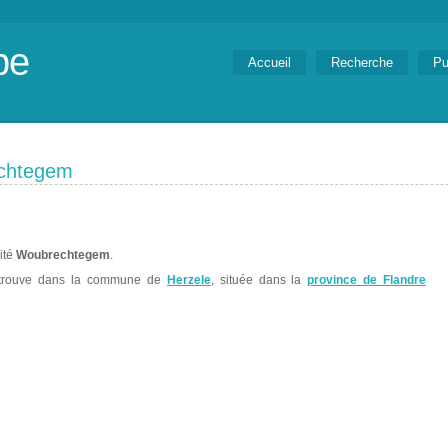
be
Accueil
Recherche
Pu
echtegem
lité
Woubrechtegem
.
trouve dans la commune de
Herzele
, située dans la
province de Flandre