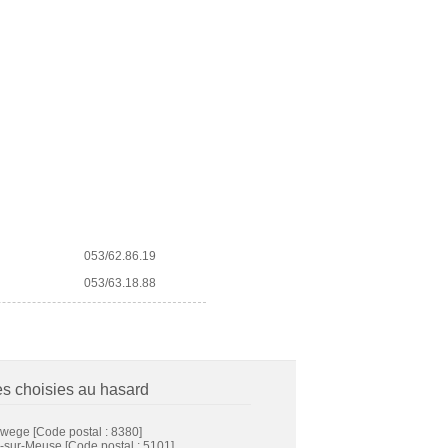
053/62.86.19
053/63.18.88
es choisies au hasard
ewege
[Code postal : 8380]
s-sur-Meuse
[Code postal : 5101]