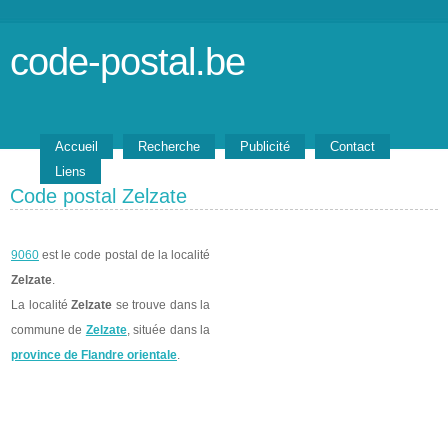
code-postal.be
Accueil
Recherche
Publicité
Contact
Liens
Code postal Zelzate
9060
est le code postal de la localité
Zelzate
.
La localité
Zelzate
se trouve dans la
commune de
Zelzate
, située dans la
province de Flandre orientale
.