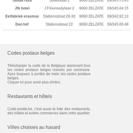
Tabula rasa
Suikerkaai 1
9060 ZELZATE
09/345.75.45
Jfk hotel
J.F.Kennedylaan 2
9060 ZELZATE
09/345.64.15
Eetfabriek erasmus
Stationsstraat 28-30
9060 ZELZATE
09/342.82.13
Den hof
Stationsstraat 22
9060 ZELZATE
09/345.60.48
Codes postaux belges
Télécharger la carte de la Belgique reprenant tous
les codes postaux belges classés par commune.
Ayez toujours à portée de main les codes postaux
belges.
Cliquer ici pour avoir plus d'infos.
Restaurants et hôtels
Code-postal.be, c'est aussi la liste des restaurants,
des hôtels et autres commerces dans votre quartier.
Villes choisies au hasard