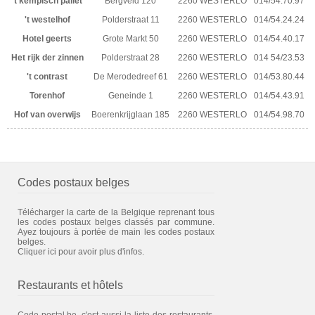
't kempisch pallet
Bergveld 120
2260 WESTERLO
014/54.70.97
't westelhof
Polderstraat 11
2260 WESTERLO
014/54.24.24
Hotel geerts
Grote Markt 50
2260 WESTERLO
014/54.40.17
Het rijk der zinnen
Polderstraat 28
2260 WESTERLO
014 54/23.53
't contrast
De Merodedreef 61
2260 WESTERLO
014/53.80.44
Torenhof
Geneinde 1
2260 WESTERLO
014/54.43.91
Hof van overwijs
Boerenkrijglaan 185
2260 WESTERLO
014/54.98.70
Codes postaux belges
Télécharger la carte de la Belgique reprenant tous
les codes postaux belges classés par commune.
Ayez toujours à portée de main les codes postaux
belges.
Cliquer ici pour avoir plus d'infos.
Restaurants et hôtels
Code-postal.be, c'est aussi la liste des restaurants,