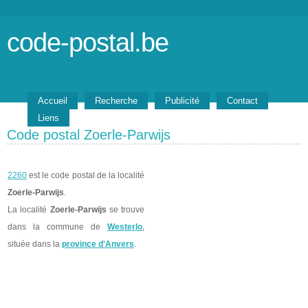
code-postal.be
Accueil
Recherche
Publicité
Contact
Liens
Code postal Zoerle-Parwijs
2260
est le code postal de la localité
Zoerle-Parwijs
.
La localité
Zoerle-Parwijs
se trouve
dans la commune de
Westerlo
,
située dans la
province d'Anvers
.