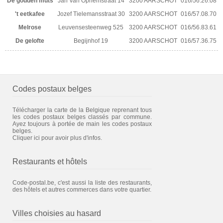
De gouden muts
Jan Van Ophemstraat 14
3200 AARSCHOT
016/56.26.08
't eetkafee
Jozef Tielemansstraat 30
3200 AARSCHOT
016/57.08.70
Melrose
Leuvensesteenweg 525
3200 AARSCHOT
016/56.83.61
De gelofte
Begijnhof 19
3200 AARSCHOT
016/57.36.75
Codes postaux belges
Télécharger la carte de la Belgique reprenant tous
les codes postaux belges classés par commune.
Ayez toujours à portée de main les codes postaux
belges.
Cliquer ici pour avoir plus d'infos.
Restaurants et hôtels
Code-postal.be, c'est aussi la liste des restaurants,
des hôtels et autres commerces dans votre quartier.
Villes choisies au hasard