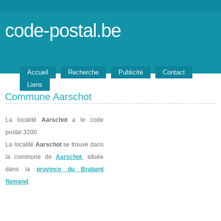
code-postal.be
Accueil
Recherche
Publicité
Contact
Liens
Commune Aarschot
La localité
Aarschot
a le code
postal 3200.
La localité
Aarschot
se trouve dans
la commune de
Aarschot
, située
dans la
province du Brabant
flamand
.