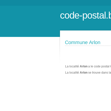
code-postal.
Commune Arlon
La localité
Arlon
a le code postal
La localité
Arlon
se trouve dans 