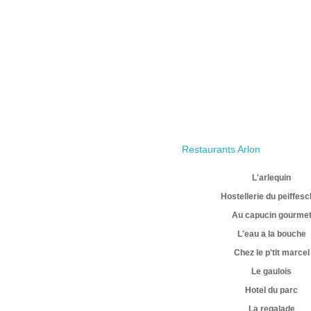
Restaurants Arlon
L'arlequin
Hostellerie du peiffesc
Au capucin gourme
L'eau a la bouche
Chez le p'tit marcel
Le gaulois
Hotel du parc
La regalade