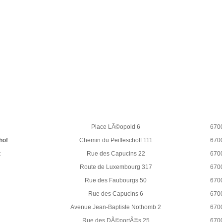
Place LÃ©opold 6
670
hof
Chemin du Peiffeschoff 111
670
t
Rue des Capucins 22
670
Route de Luxembourg 317
670
Rue des Faubourgs 50
670
Rue des Capucins 6
670
Avenue Jean-Baptiste Nothomb 2
670
Rue des DÃ©portÃ©s 25
670