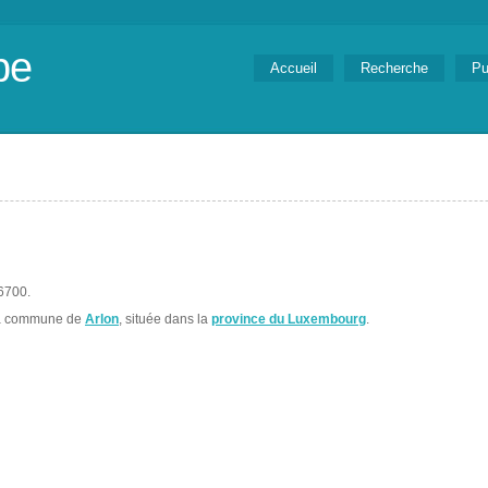
be
Accueil
Recherche
Pu
 6700.
la commune de
Arlon
, située dans la
province du Luxembourg
.