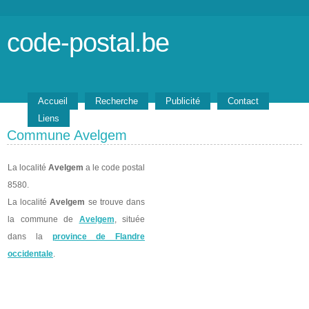
code-postal.be
Accueil
Recherche
Publicité
Contact
Liens
Commune Avelgem
La localité
Avelgem
a le code postal
8580.
La localité
Avelgem
se trouve dans
la commune de
Avelgem
, située
dans la
province de Flandre
occidentale
.