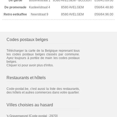
De garde
Bouvriestraat 1
8580 AVELGEM - BOSSUIT
056/45.69.00
De promenade
Kasteelstraat 4
8580 AVELGEM
056/64.48.80
Retro eetkaffee
Neerstraat 9
8580 AVELGEM
056/64.96.00
Codes postaux belges
Télécharger la carte de la Belgique reprenant tous
les codes postaux belges classés par commune.
Ayez toujours à portée de main les codes postaux
belges.
Cliquer ici pour avoir plus d'infos.
Restaurants et hôtels
Code-postal.be, c'est aussi la liste des restaurants,
des hôtels et autres commerces dans votre quartier.
Villes choisies au hasard
's Gravenwezel
[Code postal : 2970]