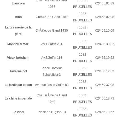
ChaussÃ©e de Gand
1082
L'ancora
02/465.81.89
1066
BRUXELLES
1082
Binh
ChÃ©e. de Gand 1187
02/468.02.98
BRUXELLES
La brasserie de la
1082
ChÃ©e. de Gand 1430
02/469.10.09
gare
BRUXELLES
1082
Mon fou d'mari
Av.J.Goffin 201
02/468.33.62
BRUXELLES
1082
Vieux berchem
Av.J.Goffin 114
02/465.19.53
BRUXELLES
Place Docteur
1082
Taverne pol
02/468.12.52
Schweitzer 3
BRUXELLES
1082
Le jardin du bedon
Avenue Josse Goffin 82
02/469.37.08
BRUXELLES
ChaussÃ©e de Gand
1082
La chine imperiale
02/465.18.73
1240
BRUXELLES
1082
Le viool
Place de l'Eglise 13
02/465.73.67
BRUXELLES