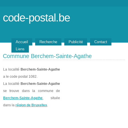
code-postal.be
Accueil
Recherche
Publicité
Contact
Liens
Commune Berchem-Sainte-Agathe
La localité
Berchem-Sainte-Agathe
a le code postal 1082.
La localité
Berchem-Sainte-Agathe
se trouve dans la commune de
Berchem-Sainte-Agathe
, située
dans la
région de Bruxelles
.