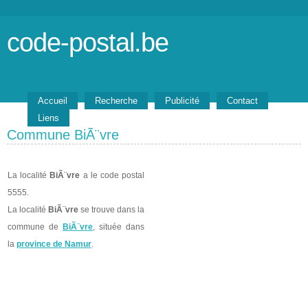
code-postal.be
Accueil
Recherche
Publicité
Contact
Liens
Commune BiÃ¨vre
La localité
BiÃ¨vre
a le code postal
5555.
La localité
BiÃ¨vre
se trouve dans la
commune de
BiÃ¨vre
, située dans
la
province de Namur
.