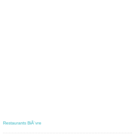
Restaurants BiÃ¨vre