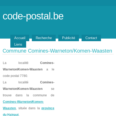
code-postal.be
Accueil
Recherche
Publicité
Contact
Liens
Commune Comines-Warneton/Komen-Waasten
La localité
Comines-
Warneton/Komen-Waasten
a le
code postal 7780.
La localité
Comines-
Warneton/Komen-Waasten
se
trouve dans la commune de
Comines-Warneton/Komen-
Waasten
, située dans la
province
du Hainaut
.