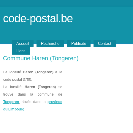
code-postal.be
Accueil
Recherche
Publicité
Contact
Liens
Commune Haren (Tongeren)
La localité
Haren (Tongeren)
a le
code postal 3700.
La localité
Haren (Tongeren)
se
trouve dans la commune de
Tongeren
, située dans la
province
du Limbourg
.