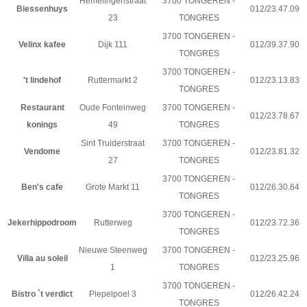
Hemelingenstraat
3700 TONGEREN -
Biessenhuys
012/23.47.09
23
TONGRES
3700 TONGEREN -
Velinx kafee
Dijk 111
012/39.37.90
TONGRES
3700 TONGEREN -
't lindehof
Ruttermarkt 2
012/23.13.83
TONGRES
Restaurant
Oude Fonteinweg
3700 TONGEREN -
012/23.78.67
konings
49
TONGRES
Sint Truiderstraat
3700 TONGEREN -
Vendome
012/23.81.32
27
TONGRES
3700 TONGEREN -
Ben's cafe
Grote Markt 11
012/26.30.64
TONGRES
3700 TONGEREN -
Jekerhippodroom
Rutterweg
012/23.72.36
TONGRES
Nieuwe Steenweg
3700 TONGEREN -
Villa au soleil
012/23.25.96
1
TONGRES
3700 TONGEREN -
Bistro `t verdict
Piepelpoel 3
012/26.42.24
TONGRES