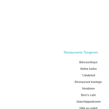
Restaurants Tongeren
Biessenhuys
Velinx kafee
't lindehof
Restaurant konings
Vendome
Ben's cafe
Jekerhippodroom
Villa au soleil