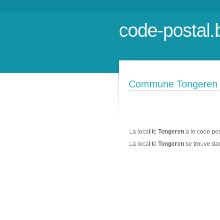
code-postal.
Commune Tongeren
La localité
Tongeren
a le code pos
La localité
Tongeren
se trouve d