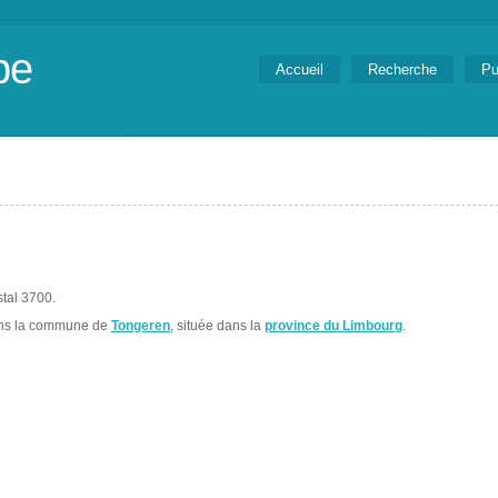
be
Accueil
Recherche
Pu
tal 3700.
ans la commune de
Tongeren
, située dans la
province du Limbourg
.