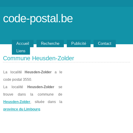
code-postal.be
Accueil
Recherche
Publicité
Contact
Liens
Commune Heusden-Zolder
La localité
Heusden-Zolder
a le
code postal 3550.
La localité
Heusden-Zolder
se
trouve dans la commune de
Heusden-Zolder
, située dans la
province du Limbourg
.