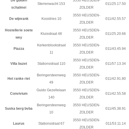
De gulden
3550 HEUSDEN-
Sterrenwacht 153
011/25.17.50
schalmei
ZOLDER
3550 HEUSDEN-
De wijnrank
Kooidries 10
011/42.55.57
ZOLDER
Hostellerie soete
3550 HEUSDEN-
Kluisstraat 48
011/25.20.66
wey
ZOLDER
Kerkenblookstraat
3550 HEUSDEN-
Piazza
011/43.45.94
11
ZOLDER
3550 HEUSDEN-
Villa buzet
Stationsstraat 110
011/57.13.34
ZOLDER
Beringersteenweg
3550 HEUSDEN-
Het ranke riet
011/42.91.80
49
ZOLDER
Guido Gezellelaan
3550 HEUSDEN-
Convivium
011/42.55.58
140
ZOLDER
Beringersteenweg
3550 HEUSDEN-
Suska berg bvba
011/45.38.91
10
ZOLDER
3550 HEUSDEN-
Laurus
Stationsstraat 67
011/53.11.14
ZOLDER