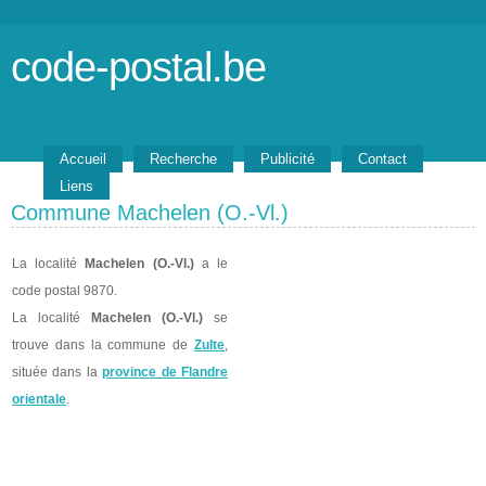
code-postal.be
Accueil
Recherche
Publicité
Contact
Liens
Commune Machelen (O.-Vl.)
La localité
Machelen (O.-Vl.)
a le
code postal 9870.
La localité
Machelen (O.-Vl.)
se
trouve dans la commune de
Zulte
,
située dans la
province de Flandre
orientale
.