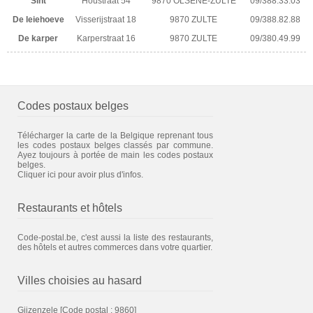
Sint
Houstraat 54
9870 OLSENE-ZULTE
09/388.33.03
De leiehoeve
Visserijstraat 18
9870 ZULTE
09/388.82.88
De karper
Karperstraat 16
9870 ZULTE
09/380.49.99
Codes postaux belges
Télécharger la carte de la Belgique reprenant tous
les codes postaux belges classés par commune.
Ayez toujours à portée de main les codes postaux
belges.
Cliquer ici pour avoir plus d'infos.
Restaurants et hôtels
Code-postal.be, c'est aussi la liste des restaurants,
des hôtels et autres commerces dans votre quartier.
Villes choisies au hasard
Gijzenzele
[Code postal : 9860]