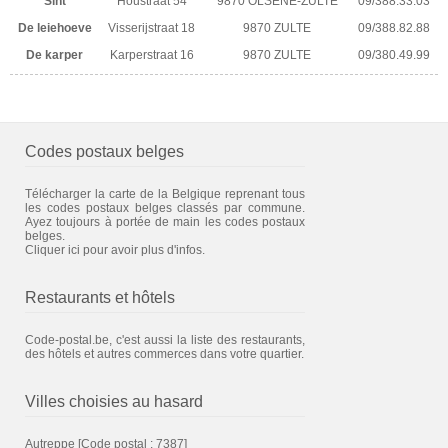
Sint
Houstraat 54
9870 OLSENE-ZULTE
09/388.33.03
De leiehoeve
Visserijstraat 18
9870 ZULTE
09/388.82.88
De karper
Karperstraat 16
9870 ZULTE
09/380.49.99
Codes postaux belges
Télécharger la carte de la Belgique reprenant tous
les codes postaux belges classés par commune.
Ayez toujours à portée de main les codes postaux
belges.
Cliquer ici pour avoir plus d'infos.
Restaurants et hôtels
Code-postal.be, c'est aussi la liste des restaurants,
des hôtels et autres commerces dans votre quartier.
Villes choisies au hasard
Autreppe
[Code postal : 7387]