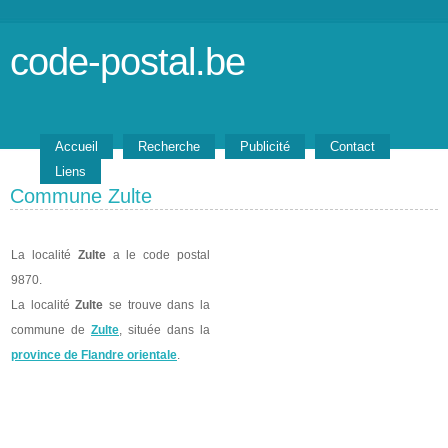
code-postal.be
Accueil
Recherche
Publicité
Contact
Liens
Commune Zulte
La localité
Zulte
a le code postal
9870.
La localité
Zulte
se trouve dans la
commune de
Zulte
, située dans la
province de Flandre orientale
.