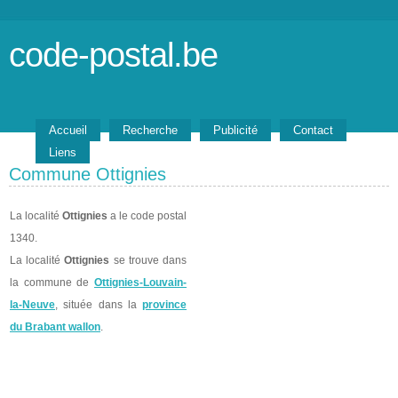
code-postal.be
Accueil
Recherche
Publicité
Contact
Liens
Commune Ottignies
La localité
Ottignies
a le code postal
1340.
La localité
Ottignies
se trouve dans
la commune de
Ottignies-Louvain-
la-Neuve
, située dans la
province
du Brabant wallon
.