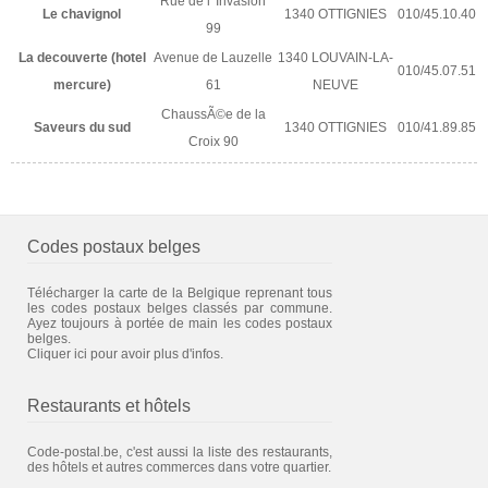
Rue de l' Invasion
Le chavignol
1340 OTTIGNIES
010/45.10.40
99
La decouverte (hotel
Avenue de Lauzelle
1340 LOUVAIN-LA-
010/45.07.51
mercure)
61
NEUVE
ChaussÃ©e de la
Saveurs du sud
1340 OTTIGNIES
010/41.89.85
Croix 90
Codes postaux belges
Télécharger la carte de la Belgique reprenant tous
les codes postaux belges classés par commune.
Ayez toujours à portée de main les codes postaux
belges.
Cliquer ici pour avoir plus d'infos.
Restaurants et hôtels
Code-postal.be, c'est aussi la liste des restaurants,
des hôtels et autres commerces dans votre quartier.