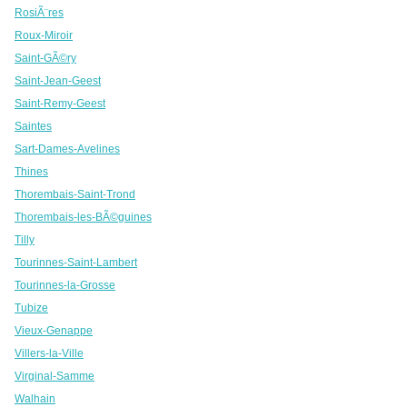
RosiÃ¨res
Roux-Miroir
Saint-GÃ©ry
Saint-Jean-Geest
Saint-Remy-Geest
Saintes
Sart-Dames-Avelines
Thines
Thorembais-Saint-Trond
Thorembais-les-BÃ©guines
Tilly
Tourinnes-Saint-Lambert
Tourinnes-la-Grosse
Tubize
Vieux-Genappe
Villers-la-Ville
Virginal-Samme
Walhain