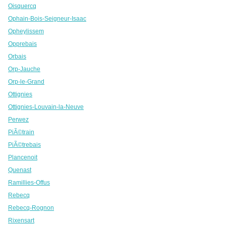
Oisquercq
Ophain-Bois-Seigneur-Isaac
Opheylissem
Opprebais
Orbais
Orp-Jauche
Orp-le-Grand
Ottignies
Ottignies-Louvain-la-Neuve
Perwez
PiÃ©train
PiÃ©trebais
Plancenoit
Quenast
Ramillies-Offus
Rebecq
Rebecq-Rognon
Rixensart