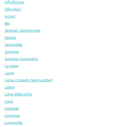
HÃ©lÃ©cine
HÃ©villers
Incourt
Ittre
Jandrain-Jandrenouille
Jauche
Jauchelette
Jodoigne
Jodoigne-Souveraine
La Hulpe
Lasne
Lasne-Chapelle-Saint-Lambert
Lathuy
Lillois-WitterzÃ©e
Limal
Limelette
Linsmeau
Longueville