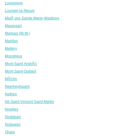
Loupoigne
Louvain-la-Neuve
MalÃ¨ves-Sainte-Marie-Wastines
Maransart
Marbais (Br.W.)
Marilles
Mellery
Monstreux
Mont-Saint-AndrÃ©
Mont-Saint-Guibert
MÃ©lin
Neerheylissem
Nethen
Nil-Saint-Vincent-Saint-Martin
Nivelles
Nodebais
Noduwez
Ohain