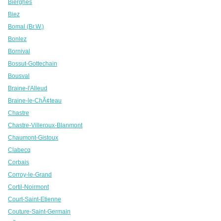
Bierghes
Biez
Bomal (Br.W.)
Bonlez
Bornival
Bossut-Gottechain
Bousval
Braine-l'Alleud
Braine-le-ChÃ¢teau
Chastre
Chastre-Villeroux-Blanmont
Chaumont-Gistoux
Clabecq
Corbais
Corroy-le-Grand
Cortil-Noirmont
Court-Saint-Etienne
Couture-Saint-Germain