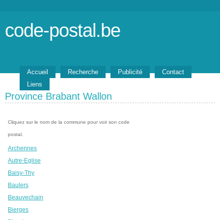
code-postal.be
Accueil
Recherche
Publicité
Contact
Liens
Province Brabant Wallon
Cliquez sur le nom de la commune pour voir son code
postal.
Archennes
Autre-Eglise
Baisy-Thy
Baulers
Beauvechain
Bierges