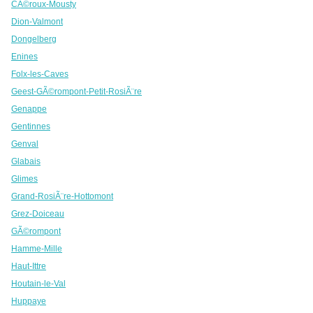
CÃ©roux-Mousty
Dion-Valmont
Dongelberg
Enines
Folx-les-Caves
Geest-GÃ©rompont-Petit-RosiÃ¨re
Genappe
Gentinnes
Genval
Glabais
Glimes
Grand-RosiÃ¨re-Hottomont
Grez-Doiceau
GÃ©rompont
Hamme-Mille
Haut-Ittre
Houtain-le-Val
Huppaye